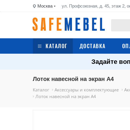
Москва
ул. Профсоюзная, д. 45, этаж 2, о
КАТАЛОГ
ДОСТАВКА
ОП
Задайте воп
Сейфы
Шкафы металлические
Лоток навесной на экран А4
Каталог
Аксессуары и комплектующие
Ак
Стеллажи металлические
Лоток навесной на экран А4
Верстаки
Тележки