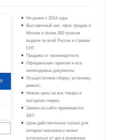
лажным
Аксессуары для
металлических кроватей
На рынке с 2014 года;
Аксессуары для
Выставочный зал, офис продаж в
в,
строительного
Москве и более 300 пунктов
в
оборудования
выдачи по всей России и странах
СНГ;
Продажа от производителя;
Официальная гарантия и все
необходимые документы;
Осуществляем сборку, установку,
НУ
ремонт;
Низкие цены на все товары и
выгодные скидки;
Заявки на сайте принимаются
24/7;
Цена действительна только для
интернет-магазина и может
отличаться от цен в розничных