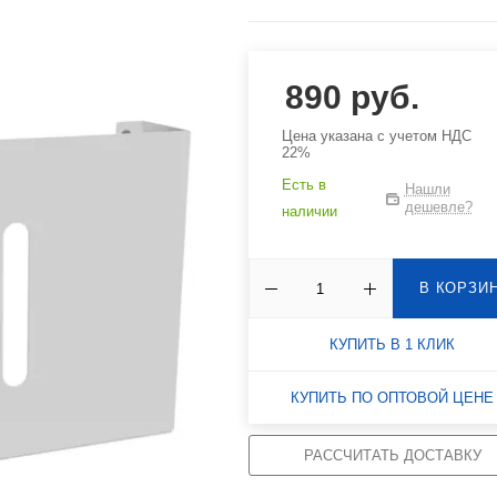
Аксессуары для офисной
Аксессуары к стел
мебели
системам хранения
890 руб.
Аксессуары для мусорных
Аксессуары для
баков, урн, контейнеров
пластиковых ящико
лотков, контейнеро
Цена указана с учетом НДС
22%
Корзины для кондиционеров
Прочие аксессуары
Есть в
Нашли
дешевле?
наличии
В КОРЗИ
КУПИТЬ В 1 КЛИК
КУПИТЬ ПО ОПТОВОЙ ЦЕНЕ
РАССЧИТАТЬ ДОСТАВКУ