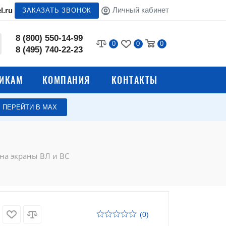
Личный кабинет
l.ru
ЗАКАЗАТЬ ЗВОНОК
8 (800) 550-14-99
0
0
0
8 (495) 740-22-23
ИКАМ
КОМПАНИЯ
КОНТАКТЫ
ПЕРЕЙТИ В МАХ
Аксессуары для
верстаков
Аксессуары для сейфов
 на экраны ВЛ и ВС
 тумб
Аксессуары для
м
медицинской мебели и
оборудования
чтовых
Аксессуары для
(0)
оборудования общепита