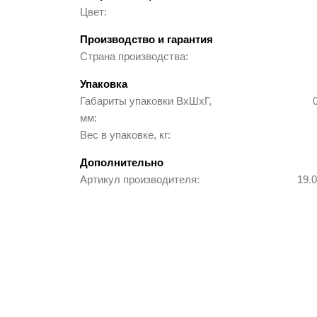
Цвет
Строительное оборудование
Производство и гарантия
Страна производства
Заборы и ограждения
Упаковка
Мебель для зон ожидания
Габариты упаковки ВхШхГ,
мм
Вес в упаковке, кг
Школьная мебель
Дополнительно
Мебель для детского сада
Артикул производителя
19.
Аксессуары и комплектующие
Новинки