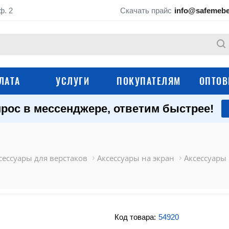
ф. 2
Скачать прайс
info@safemebe
ЛАТА
УСЛУГИ
ПОКУПАТЕЛЯМ
ОПТОВ
рос в мессенджере, ответим быстрее!
Аксессуары для
Контрольные браслеты
стеллажей
Аксессуары для
Аксессуары для
металлических шкафов
инструментальных
сессуары для верстаков
Аксессуары на экран
Аксессуары
шкафов, тележек и
Аксессуары для
Аксессуары для ключниц
гардеробных систе
Аксессуары для по
Код товара:
54920
Аксессуары для тележек
ящиков