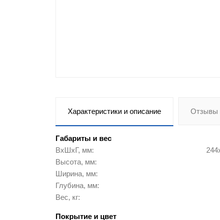
Контейнеры и урны
Металлические двери
Пластиковые ящики и емкости
Офисная мебель
Корпусная мебель
Характеристики и описание
Отзывы 
Контрольные браслеты
Габариты и вес
ВхШхГ, мм
244
Инструменты
Высота, мм
Ширина, мм
Оборудование для склада
Глубина, мм
Вес, кг
Кровати металлические
Покрытие и цвет