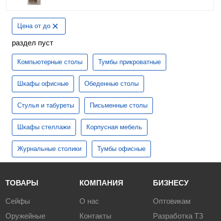
Цена от до
раздел пуст
Компьютерные столы
Тумбы прикроватные
Шкафы офисные
Обеденные столы
Стулья и табуреты
Письменные столы
Шкафы стеллажи
Корпусная мебель
Журнальные столики
Тумбы офисные
ТОВАРЫ
КОМПАНИЯ
БИЗНЕСУ
Сейфы
О нас
Оптовикам
Оружейные
Контакты
Разработка ТЗ