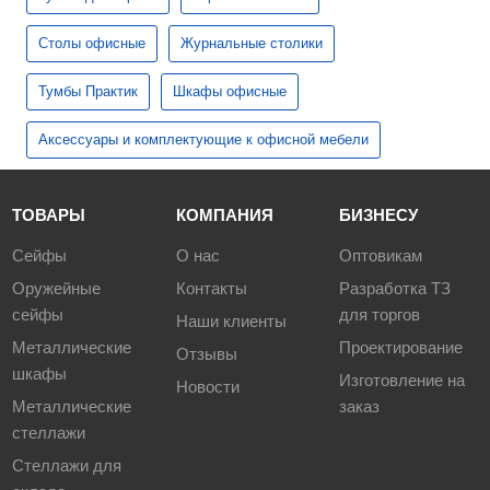
Столы офисные
Журнальные столики
Тумбы Практик
Шкафы офисные
Аксессуары и комплектующие к офисной мебели
ТОВАРЫ
КОМПАНИЯ
БИЗНЕСУ
Сейфы
О нас
Оптовикам
Оружейные
Контакты
Разработка ТЗ
сейфы
для торгов
Наши клиенты
Металлические
Проектирование
Отзывы
шкафы
Изготовление на
Новости
Металлические
заказ
стеллажи
Стеллажи для