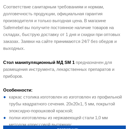
Вес в упаковке, кг
17.2
Соответствие санитарным требованиям и нормам,
Дополнительно
долговечность продукции, официальная гарантия
Поставляется в разобранном
Да
производителя и только выгодная цена. В магазине
виде
Safemebel вы получите постоянное наличие товаров на
Колеса
Да
складах, быструю доставку от 1 дня и скидки при оптовых
Количество колес
4
заказах. Заявки на сайте принимаются 24/7 без обедов и
Количество колес с тормозом
2
выходных.
Артикул производителя
S26299010109
Стол манипуляционный МД SM 1
предназначен для
размещения инструмента, лекарственных препаратов и
приборов.
Особенности:
каркас столика изготовлен из изготовлен из профильной
трубы квадратного сечения. 20х20х1, 5 мм, покрытой
эпоксидно-порошковой краской;
полки изготовлены из нержавеющей стали 1,0 мм
методом «прессовой вытяжки»;