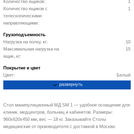
Количество ящиков
1
Количество ящиков с
1
телескопическими
направляющими
Грузоподъемность
Нагрузка на полку, кг
10
Максимальная нагрузка на
15
ящик, кг
Покрытие и цвет
Цвет
Белый
развернуть
Производство и гарантия
Страна производства
Россия
Гарантия
2 года
Стол манипуляционный МД SM 1 — удобное оснащение для
клиник, медцентров, больниц и кабинетов. Размеры:
Упаковка
960х620х450 мм, вес — 18 кг. Заказывайте Столы
Габариты упаковки ВхШхГ,
0.052 м3
медицинские от производителя с доставкой в Москве.
мм