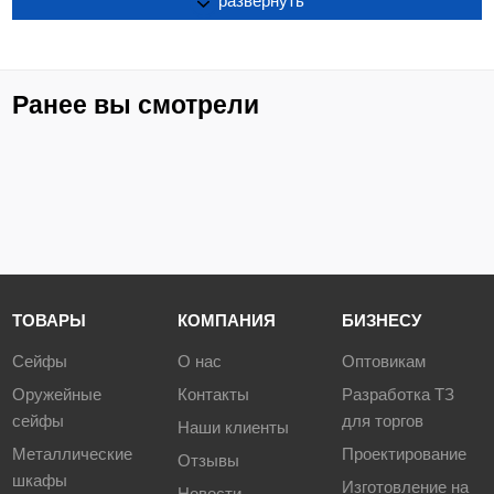
развернуть
поверхность столика устойчива к ударам, сколам,
средствам дезинфекционной обработки способом
протирания;
столик процедурный имеет 4 колеса из немаркой резины,
Ранее вы смотрели
D= 50 мм. Два колеса снабжены тормозом;
нагрузка на полку - не более 15 кг;
нагрузка на ящик - не более 15 кг;
поставляется в разобранном виде.
Цвет:
Белый (RAL 9016).
ТОВАРЫ
КОМПАНИЯ
БИЗНЕСУ
Сейфы
О нас
Оптовикам
Оружейные
Контакты
Разработка ТЗ
сейфы
для торгов
Наши клиенты
Металлические
Проектирование
Отзывы
шкафы
Изготовление на
Новости