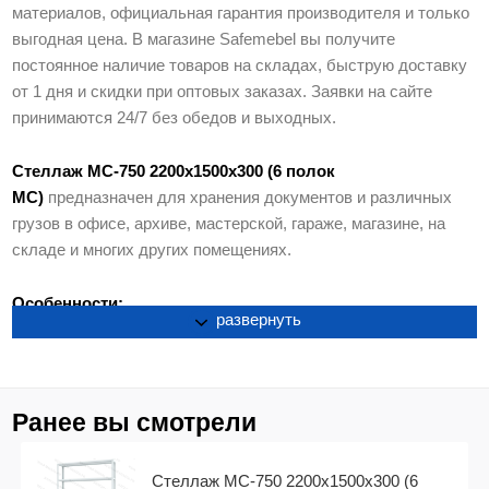
материалов, официальная гарантия производителя и только
выгодная цена. В магазине Safemebel вы получите
постоянное наличие товаров на складах, быструю доставку
от 1 дня и скидки при оптовых заказах. Заявки на сайте
принимаются 24/7 без обедов и выходных.
Стеллаж МС-750 2200х1500х300 (6 полок
МС)
предназначен для хранения документов и различных
грузов в офисе, архиве, мастерской, гараже, магазине, на
складе и многих других помещениях.
Особенности:
развернуть
стойки и полки стеллажей серии МС-750 изготавливаются
из высокопрочной стали специальной марки, защищены
долговечным полимерно-порошковым покрытием фирмы
Ранее вы смотрели
«Bichon» (Франция);
4 стойки МС-750 рассчитаны на нагрузку до 750 кг;
Стеллаж МС-750 2200х1500х300 (6
стеллажи поставляются в разобранном виде в упаковке.