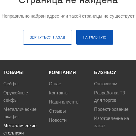
Неправильно набран адрес или такой страницы не существует
ВЕРНУТЬСЯ НАЗАД
НА ГЛАВНУЮ
ТОВАРЫ
КОМПАНИЯ
БИЗНЕСУ
Сейфы
О нас
Оптовикам
Оружейные
Контакты
Разработка ТЗ
сейфы
для торгов
Наши клиенты
Металлические
Проектирование
Отзывы
шкафы
Изготовление на
Новости
Металлические
заказ
стеллажи