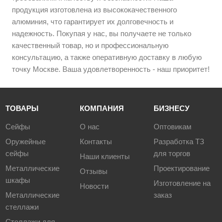
продукция изготовлена из высококачественного
алюминия, что гарантирует их долговечность и
надежность. Покупая у нас, вы получаете не только
качественный товар, но и профессиональную
консультацию, а также оперативную доставку в любую
точку Москве. Ваша удовлетворенность - наш приоритет!
ТОВАРЫ
КОМПАНИЯ
БИЗНЕСУ
Сейфы
О нас
Оптовикам
Оружейные
Контакты
Разработка ТЗ
сейфы
для торгов
Наши клиенты
Металлические
Проектирование
Отзывы
шкафы
Изготовление на
Новости
Металлические
заказ
стеллажи
Стеллажи для