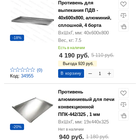
Противень для
выпекания ПДВ -
40х600х800, алюминий,
сплошной, 4 борта
ВхШхГ, мм: 40х600х800
-18%
Вес, кг: 7.5
Есть в наличии
4 190 руб.
5 110 руб.
Выгода 920 руб.
(0)
В корзину
Код:
34955
Противень
алюминиевый для печи
конвекционной
ППК-442/325 , 1 мм
ВхШхГ, мм: 19х440х325
-20%
Нет в наличии
940 руб.
1 180 руб.