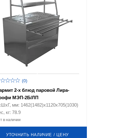
(0)
армит 2-х блюд паровой Лира-
рофи МЭП-2Б/ЛП
хШхГ, мм: 1462(1482)х1120х705(1030)
с, кг: 78.9
т в наличии
УТОЧНИТЬ НАЛИЧИЕ / ЦЕНУ