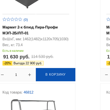
(0)
Мармит 2-х блюд Лира-Профи
М
МЭП-2Б/ЛП-01
М
ВхШхГ, мм: 1462(1482)х1120х705(1030)
В
Вес, кг: 73.4
Ве
Есть в наличии
Ес
91 630 руб.
1
114 530 руб.
-20%
Выгода 22 900 руб.
-
В КОРЗИНУ
Код товара:
46812
Ко