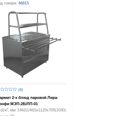
д товара:
46815
оборудование
Урны для фудкорта
ие
Барное оборудование
Хлебопекарное и
ание
кондитерское
оборудование
я
вания
(0)
армит 2-х блюд паровой Лира-
рофи МЭП-2Б/ЛП-01
хШхГ, мм: 1462(1482)х1120х705(1030)