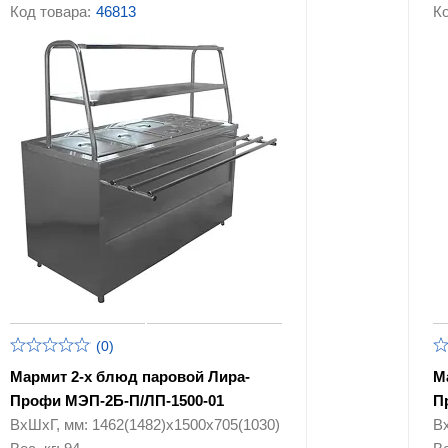
Гастроемкости и противни
Код товара:
46813
Ко
мясопереработки
Оборудование для
Упаковочное
фастфуда
оборудование
Посудомоечные машины
Прочее оборудован
Линии раздачи
Тепловое оборудов
Холодильное
Комплектующие дл
оборудование
кухонного оборудо
(0)
Мармит 2-х блюд паровой Лира-
М
Профи МЭП-2Б-П/ЛП-1500-01
П
ВхШхГ, мм: 1462(1482)х1500х705(1030)
В