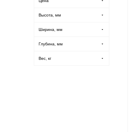
Цена
Производственная мебель
Высота, мм
Медицинская мебель
Ширина, мм
Оборудование для общепита
Глубина, мм
Лабораторная мебель
Вес, кг
Почтовые ящики
Опломбирование и опечатывание
Системы хранения
Банковское оборудование