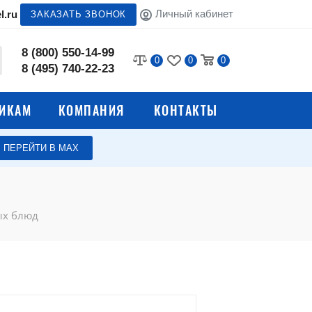
Личный кабинет
l.ru
ЗАКАЗАТЬ ЗВОНОК
8 (800) 550-14-99
0
0
0
8 (495) 740-22-23
ИКАМ
КОМПАНИЯ
КОНТАКТЫ
ПЕРЕЙТИ В МАХ
Стеллажи для кухни
 столы
Полки для общепита
ых блюд
Лари для хранения овощей
мясных
Вытяжные зонты для
вентиляции
Электромеханическое