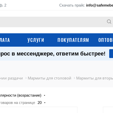
ф. 2
Скачать прайс
info@safemebe
ЛАТА
УСЛУГИ
ПОКУПАТЕЛЯМ
ОПТОВ
рос в мессенджере, ответим быстрее!
Технологические
Моечные ванны
рукомойники
Шкафы для кухни
Производственные
нии раздачи
Мармиты для столовой
Мармиты для втор
Тележки-шпильки
Технологические тележки
лярности (возрастание)
Подтоварники и
Вешала для мяса, 
товаров на странице
20
подставки
туш
Оборудование для