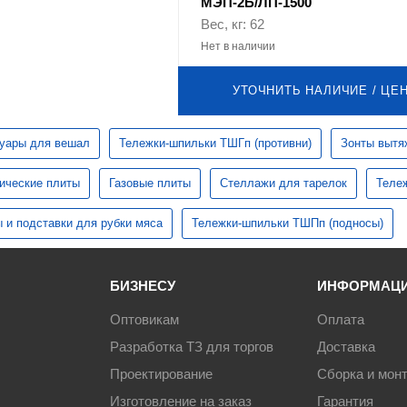
МЭП-2Б/ЛП-1500
Вес, кг: 62
Нет в наличии
УТОЧНИТЬ НАЛИЧИЕ / ЦЕ
уары для вешал
Тележки-шпильки ТШГп (противни)
Зонты вытя
ические плиты
Газовые плиты
Стеллажи для тарелок
Теле
 и подставки для рубки мяса
Тележки-шпильки ТШПп (подносы)
БИЗНЕСУ
ИНФОРМАЦ
Оптовикам
Оплата
Разработка ТЗ для торгов
Доставка
Проектирование
Сборка и мон
Изготовление на заказ
Гарантия