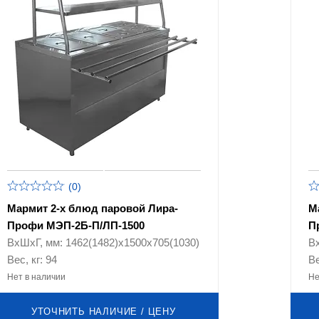
(0)
Мармит 2-х блюд паровой Лира-
М
Профи МЭП-2Б-П/ЛП-1500
П
ВхШхГ, мм: 1462(1482)х1500х705(1030)
В
Вес, кг: 94
Ве
Нет в наличии
Не
УТОЧНИТЬ НАЛИЧИЕ / ЦЕНУ