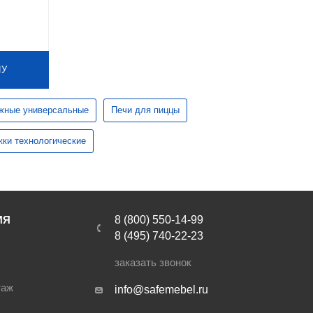
НУ
жные универсальные
Печи для пиццы
жки технологические
ИЯ
8 (800) 550-14-99
8 (495) 740-22-23
заказать звонок
таж
info@safemebel.ru