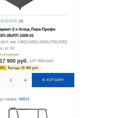
(0)
армит 2-х блюд Лира-Профи
ЭП-2Б/ЛП-1500-01
хШхГ, мм: 1462(1482)х1500х705(1030)
с, кг: 62
ть в наличии
17 900 руб.
147 380 руб.
20%
Выгода 29 480 руб.
В КОРЗИНУ
д товара:
46814