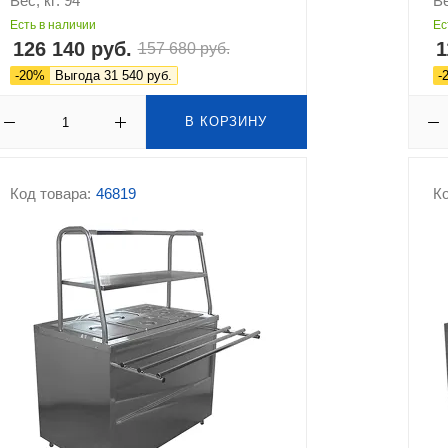
Вес, кг: 94
Ве
Есть в наличии
Ес
126 140 руб.
1
157 680 руб.
-20%
Выгода 31 540 руб.
-
В КОРЗИНУ
Код товара:
46819
Ко