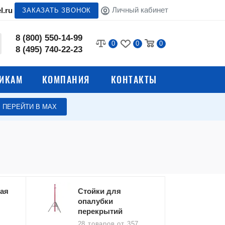
Личный кабинет
l.ru
ЗАКАЗАТЬ ЗВОНОК
8 (800) 550-14-99
0
0
0
8 (495) 740-22-23
ИКАМ
КОМПАНИЯ
КОНТАКТЫ
ПЕРЕЙТИ В МАХ
ости
Пункты для мойки колес
Пистолеты для вязки
арматуры
есосы
Малярное оборудование
ая
Стойки для
Генераторы
опалубки
перекрытий
ждения
Мусоросбросы
28 товаров
от 357