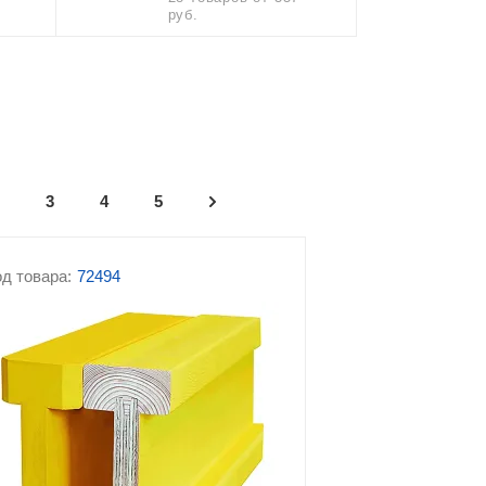
руб.
Строительные козлы
Вышки туры
3
4
5
д товара:
72494