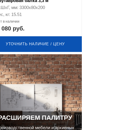
вутавровая балка 3,3 м
хШхГ, мм: 3300x80x200
с, кг: 15.51
т в наличии
 080 руб.
УТОЧНИТЬ НАЛИЧИЕ / ЦЕНУ
РАСШИРЯЕМ ПАЛИТРУ
роизводственной мебели и архивных