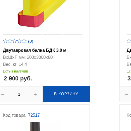
(0)
Двутавровая балка БДК 3,0 м
Д
ВхШхГ, мм: 200х3000х80
В
Вес, кг: 14.4
Ве
Есть в наличии
Ес
2 900 руб.
3
В КОРЗИНУ
Код товара:
72517
Ко