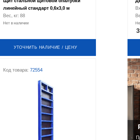
Щит стальной щитовой опалубки
Д
линейный стандарт 0,6x3,0 м
В
Вес, кг: 88
Ве
Нет в наличии
Не
3
УТОЧНИТЬ НАЛИЧИЕ / ЦЕНУ
Код товара:
72554
П