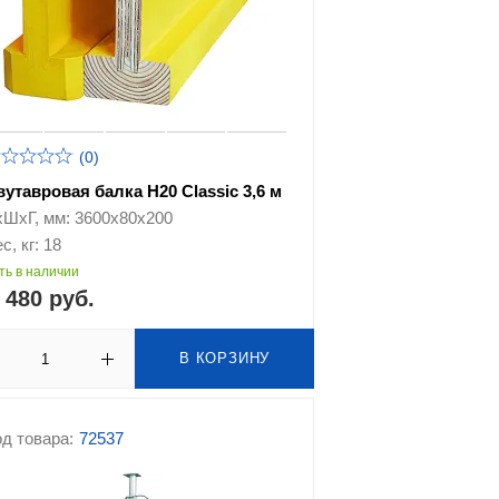
(0)
вутавровая балка H20 Classic 3,6 м
хШхГ, мм: 3600x80x200
с, кг: 18
ть в наличии
 480 руб.
В КОРЗИНУ
д товара:
72537