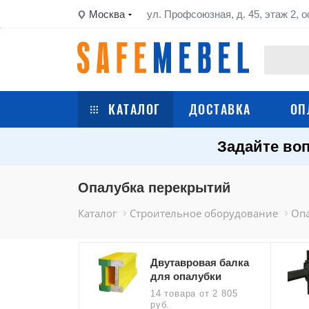
Москва
ул. Профсоюзная, д. 45, этаж 2, о
КАТАЛОГ
ДОСТАВКА
ОП
Задайте воп
Сейфы
Шкафы металлические
Опалубка перекрытий
Каталог
Строительное оборудование
Оп
Стеллажи металлические
Верстаки
Двутавровая балка
для опалубки
Тележки
14 товара
от 2 805
руб.