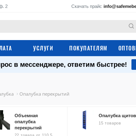
ф. 2
Скачать прайс
info@safemebe
ЛАТА
УСЛУГИ
ПОКУПАТЕЛЯМ
ОПТОВ
рос в мессенджере, ответим быстрее!
Опалубка
Строительные подм
Затирочные машины для
Труборезы
бетона
алубка
Опалубка перекрытий
Фасадные подъемники
Строительные пыл
(строительные люльки)
Объемная
Опалубка щитов
Компрессоры
Мотопомпы
опалубка
15 товаров
перекрытий
Бетономешалки и
Строительные огра
22 товара
от 110.5