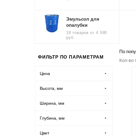
Производственная мебель
Эмульсол для
Медицинская мебель
опалубки
18 товаров
от 4 590
руб.
Оборудование для общепита
По попу
ФИЛЬТР ПО ПАРАМЕТРАМ
Лабораторная мебель
Кол-во 
Почтовые ящики
Цена
Высота, мм
Опломбирование и опечатывание
Ширина, мм
Системы хранения
Глубина, мм
Банковское оборудование
Цвет