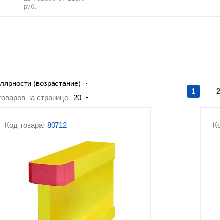
бетономесители
руб.
Винтовые сваи
3D заборы
Строительные леса
Виброплиты
лярности (возрастание)
1
2
товаров на странице
20
Код товара:
80712
Ко