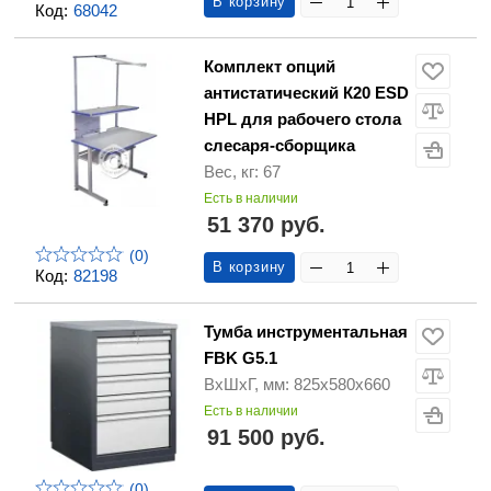
В корзину
Код:
68042
Комплект опций
антистатический К20 ESD
HPL для рабочего стола
слесаря-сборщика
Вес, кг: 67
Есть в наличии
51 370 руб.
(0)
В корзину
Код:
82198
Тумба инструментальная
FBK G5.1
ВхШхГ, мм: 825х580х660
Есть в наличии
91 500 руб.
(0)