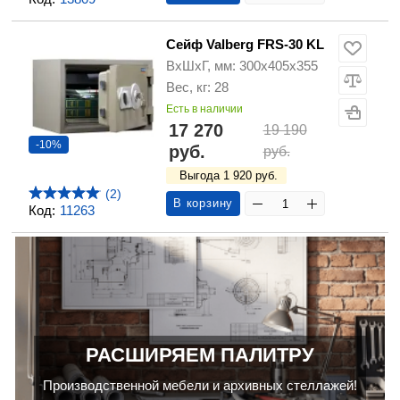
Сейф Valberg FRS-30 KL
ВхШхГ, мм: 300х405х355
Вес, кг: 28
Есть в наличии
17 270
19 190
-10%
руб.
руб.
Выгода 1 920 руб.
(2)
В корзину
Код:
11263
РАСШИРЯЕМ ПАЛИТРУ
Производственной мебели и архивных стеллажей!