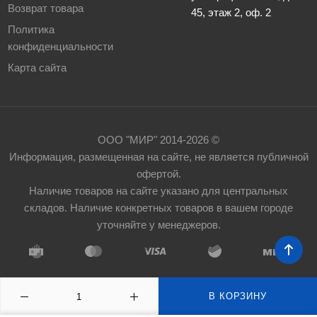
гардеробных систем, которые представлены во вкладке
Возврат товара
45, этаж 2, оф. 2
«Документы».
Политика
конфиденциальности
У нас в каталоге Вы можете выбрать и заказать готовый
Карта сайта
комплект гардеробной системы ПРАКТИК Home или
собрать свой набор для создания гардеробной мечты,
сочетающей в себе функциональность, стиль и
бесконечные возможности организации пространства.
ООО "МИР" 2014-2026 ©
Обратите внимание! Крепёж к стене не входит в
Информация, размещенная на сайте, не является публичной
комплект! Его необходимо подобрать и приобрести
офертой.
самостоятельно исходя из материала вашей стены.
Наличие товаров на сайте указано для центральных
складов. Наличие конкретных товаров в вашем городе
уточняйте у менеджеров.
В КОРЗИНУ