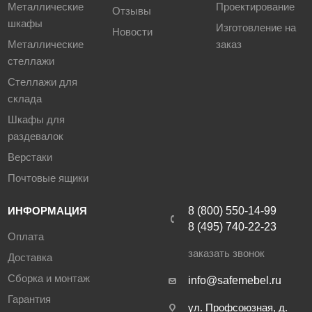
Металлические
Проектирование
Отзывы
шкафы
Изготовление на
универсальность для широкого спектра применений: от
Новости
Металлические
заказ
домашнего хранения до организации пространства в
стеллажи
офисе или гараже;
оптимальное использование пространства в различных
Стеллажи для
помещениях;
склада
возможность применения скрытой системы хранения за
Шкафы для
счет использования ниш (углублений) в стене;
раздевалок
простоту сборки и возможность добавления
Верстаки
дополнительных модулей;
Почтовые ящики
сетчатые полки для лучшей вентиляции,
предотвращающие появление неприятных запахов;
ИНФОРМАЦИЯ
8 (800) 550-14-99
легкий визуальный доступ к содержимому;
8 (495) 740-22-23
стоимость гардеробной системы ПРАКТИК Home
Оплата
существенно меньше стоимости традиционных шкафов.
заказать звонок
Доставка
Сборка и монтаж
info@safemebel.ru
Рекомендуем ознакомиться с правилами эксплуатации
Гарантия
ул. Профсоюзная, д.