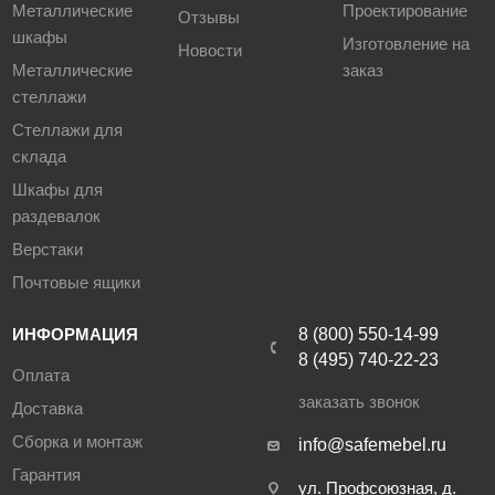
Металлические
Проектирование
отдельно любые комплектующие к гардеробным
Отзывы
шкафы
системам ПРАКТИК Home. Дополняйте ваш комплект при
Изготовление на
Новости
необходимости!
Металлические
заказ
стеллажи
Стеллажи для
Преимущества гардеробной системы
ПРАКТИК Home
склада
включают:
Шкафы для
раздевалок
универсальность для широкого спектра применений: от
Верстаки
домашнего хранения до организации пространства в
Почтовые ящики
офисе или гараже;
оптимальное использование пространства в различных
ИНФОРМАЦИЯ
8 (800) 550-14-99
помещениях;
8 (495) 740-22-23
возможность применения скрытой системы хранения за
Оплата
счет использования ниш (углублений) в стене;
заказать звонок
Доставка
простоту сборки и возможность добавления
Сборка и монтаж
дополнительных модулей;
info@safemebel.ru
сетчатые полки для лучшей вентиляции,
Гарантия
ул. Профсоюзная, д.