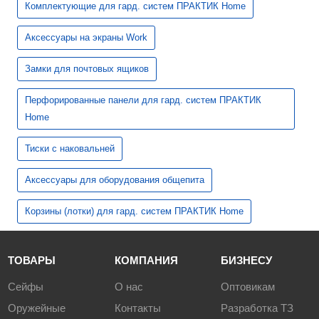
Комплектующие для гард. систем ПРАКТИК Home
Аксессуары на экраны Work
Замки для почтовых ящиков
Перфорированные панели для гард. систем ПРАКТИК
Home
Тиски с наковальней
Аксессуары для оборудования общепита
Корзины (лотки) для гард. систем ПРАКТИК Home
ТОВАРЫ
КОМПАНИЯ
БИЗНЕСУ
Сейфы
О нас
Оптовикам
Оружейные
Контакты
Разработка ТЗ