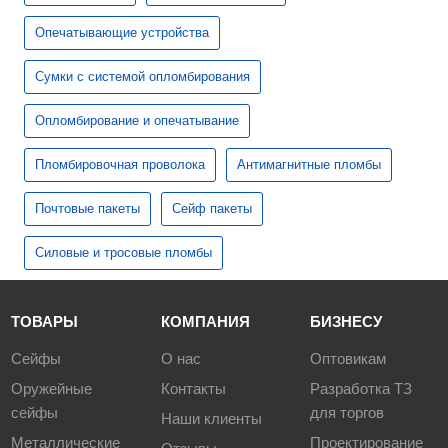
Опечатывающие устройства
Сумки с системой опломбирования
Опломбирование и опечатывание
Пломбировочная проволока
Антимагнитные пломбы
Почтовые пакеты
Сейф пакеты
Силовые и тросовые пломбы
ТОВАРЫ
КОМПАНИЯ
БИЗНЕСУ
Сейфы
О нас
Оптовикам
Оружейные
Контакты
Разработка ТЗ
сейфы
для торгов
Наши клиенты
Металлические
Проектирование