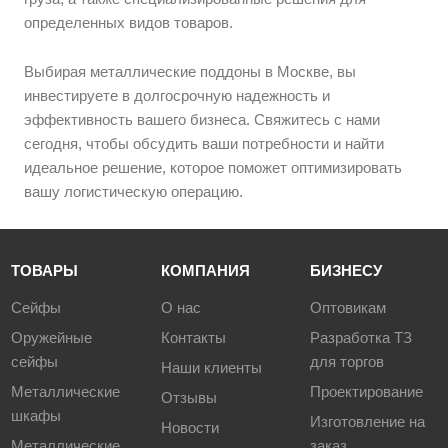
определенных видов товаров.
Выбирая металлические поддоны в Москве, вы
инвестируете в долгосрочную надежность и
эффективность вашего бизнеса. Свяжитесь с нами
сегодня, чтобы обсудить ваши потребности и найти
идеальное решение, которое поможет оптимизировать
вашу логистическую операцию.
ТОВАРЫ
КОМПАНИЯ
БИЗНЕСУ
Сейфы
О нас
Оптовикам
Оружейные
Контакты
Разработка ТЗ
сейфы
для торгов
Наши клиенты
Металлические
Проектирование
Отзывы
шкафы
Изготовление на
Новости
Металлические
заказ