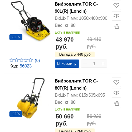
Виброплита TOR C-
90L(R) (Loncin)
ВхШхГ, мм: 1050х480х990
Вес, кг: 88
Есть в наличии
-11%
43 970
49 410
руб.
руб.
Выгода 5 440 руб.
(0)
В корзину
Код:
56023
Виброплита TOR C-
80T(R) (Loncin)
ВхШхГ, мм: 815х505х695
Вес, кг: 88
Есть в наличии
-11%
50 660
56 920
руб.
руб.
Выгода 6 260 руб.