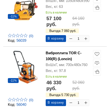
ВхШхГ, мм: 1050х480х990
Вес, кг: 63
Есть в наличии
-11%
57 100
64 160
руб.
руб.
Выгода 7 060 руб.
(0)
В корзину
Код:
56039
Виброплита TOR C-
100(R) (Loncin)
ВхШхГ, мм: 700х480х760
Вес, кг: 97.8
Есть в наличии
-11%
46 330
52 060
руб.
руб.
Выгода 5 730 руб.
(0)
В корзину
Код:
56040