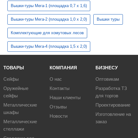
Вышки-туры Мега-1 (площадка 0,7 х 1,6)
Вышки-туры Мега-2 (площадка 1,0 х 2,0)
Вышки туры
Комплектующие для хомутовых лесов
Вышки-туры Мега-4 (площадка 1,5 х 2,0)
ТОВАРЫ
КОМПАНИЯ
БИЗНЕСУ
Сейфы
О нас
Оптовикам
Оружейные
Контакты
Разработка ТЗ
сейфы
для торгов
Наши клиенты
Металлические
Проектирование
Отзывы
шкафы
Изготовление на
Новости
Металлические
заказ
стеллажи