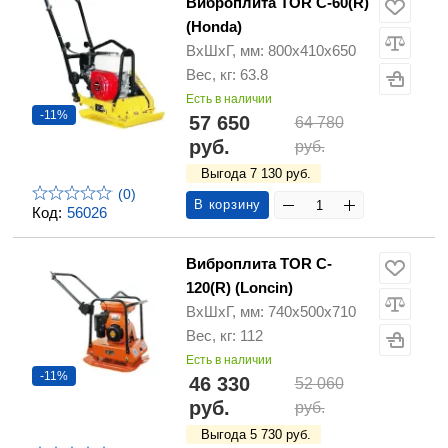
Виброплита TOR C-60(R)
(Honda)
ВхШхГ, мм: 800х410х650
Вес, кг: 63.8
Есть в наличии
-11%
57 650
64 780
руб.
руб.
Выгода 7 130 руб.
(0)
В корзину
Код:
56026
Виброплита TOR C-
120(R) (Loncin)
ВхШхГ, мм: 740x500x710
Вес, кг: 112
Есть в наличии
-11%
46 330
52 060
руб.
руб.
Выгода 5 730 руб.