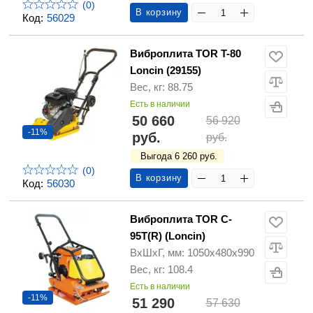
(0)
В корзину
Код:
56029
Виброплита TOR T-80
Loncin (29155)
Вес, кг: 88.75
Есть в наличии
50 660
56 920
-11%
руб.
руб.
Выгода 6 260 руб.
(0)
В корзину
Код:
56030
Виброплита TOR C-
95T(R) (Loncin)
ВхШхГ, мм: 1050х480х990
Вес, кг: 108.4
Есть в наличии
-11%
51 290
57 630