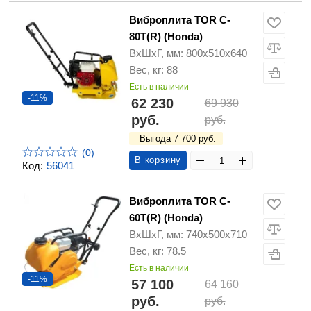
Виброплита TOR C-
80T(R) (Honda)
ВхШхГ, мм: 800х510х640
Вес, кг: 88
Есть в наличии
-11%
62 230
69 930
руб.
руб.
Выгода 7 700 руб.
(0)
В корзину
Код:
56041
Виброплита TOR C-
60T(R) (Honda)
ВхШхГ, мм: 740x500x710
Вес, кг: 78.5
Есть в наличии
-11%
57 100
64 160
руб.
руб.