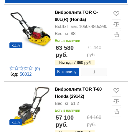
Виброплита TOR C-
90L(R) (Honda)
ВхШхГ, мм: 1050х480х990
Вес, кг: 88
Есть в наличии
-11%
63 580
71 440
руб.
руб.
Выгода 7 860 руб.
(0)
В корзину
Код:
56032
Виброплита TOR T-60
Honda (29142)
Вес, кг: 61.2
Есть в наличии
57 100
64 160
-11%
руб.
руб.