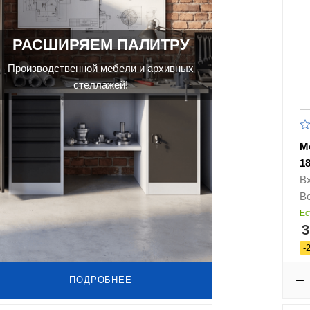
РАСШИРЯЕМ ПАЛИТРУ
Производственной мебели и архивных
стеллажей!
М
1
В
Ве
Ес
3
-
ПОДРОБНЕЕ