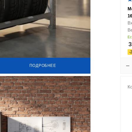
М
1
В
Ве
Ес
3
-
ПОДРОБНЕЕ
Ко