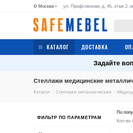
Москва
ул. Профсоюзная, д. 45, этаж 2, о
КАТАЛОГ
ДОСТАВКА
ОП
Задайте воп
Сейфы
Шкафы металлические
Стеллажи медицинские металли
Каталог
Стеллажи металлические
Медици
Стеллажи металлические
Верстаки
По попу
ФИЛЬТР ПО ПАРАМЕТРАМ
Кол-во 
Тележки