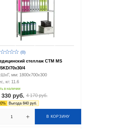
(0)
едицинский стеллаж СТМ MS
85KD/70х30/4
хШхГ, мм: 1800х700х300
с, кг: 11.6
ть в наличии
 330 руб.
4 170 руб.
20%
Выгода 840 руб.
В КОРЗИНУ