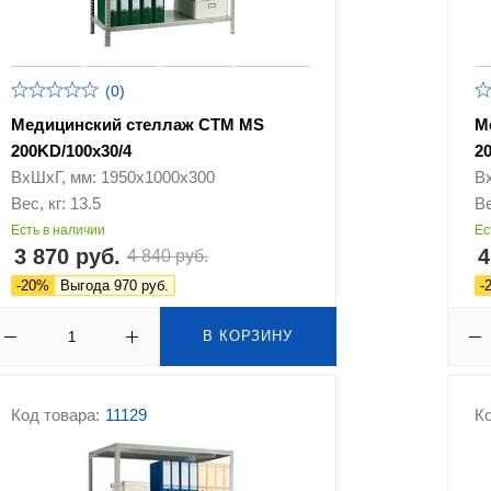
(0)
Медицинский стеллаж СТМ MS
М
200KD/100х30/4
20
ВхШхГ, мм: 1950х1000х300
В
Вес, кг: 13.5
Ве
Есть в наличии
Ес
3 870 руб.
4
4 840 руб.
-20%
Выгода 970 руб.
-
В КОРЗИНУ
Код товара:
11129
Ко