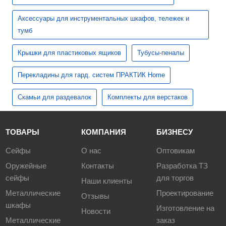
Аксессуары для инструментальных шкафов, тележек и
тумб
Крышки для пластиковых ящиков
Тубусы-пеналы
Перекладины для гард. систем ПРАКТИК Home
Скамьи для раздевалок
Комплекты для верстаков
ТОВАРЫ
КОМПАНИЯ
БИЗНЕСУ
Сейфы
О нас
Оптовикам
Оружейные
Контакты
Разработка ТЗ
сейфы
для торгов
Наши клиенты
Металлические
Проектирование
Отзывы
шкафы
Изготовление на
Новости
Металлические
заказ