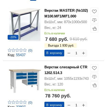
Верстак MASTER (№102)
M100.MF1/MF1.000
ВхШхГ, мм: 870х1000х500
Вес, кг: 24
Есть в наличии
-20%
7 680 руб.
9 610 руб.
Выгода 1 930 руб.
(0)
В корзину
Код:
55437
Верстак слесарный CTR
1202.S14.3
ВхШхГ, мм: 1055х1193х743
Вес, кг: 120
Есть в наличии
78 760 руб.
(0)
В корзину
Код:
33807