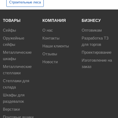
Строительные леса
ТОВАРЫ
КОМПАНИЯ
БИЗНЕСУ
Сейфы
О нас
Оптовикам
Оружейные
Контакты
Разработка ТЗ
сейфы
для торгов
Наши клиенты
Металлические
Проектирование
Отзывы
шкафы
Изготовление на
Новости
Металлические
заказ
стеллажи
Стеллажи для
склада
Шкафы для
раздевалок
Верстаки
Почтовые ящики