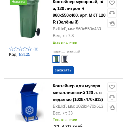
Контейнер мусорный, п/
Новинка
э, 120 литров R
960х550х480, арт. МКТ 120
R (Зелёный)
ВхШхГ, мм: 960х550х480
Вес, кг: 7.3
Есть в наличии
(0)
Цвет —
Зелёный
Код:
83105
заказать
Контейнер для мусора
металлический 120 л. с
педалью (1028х470х613)
ВхШхГ, мм: 1028х470х613
Вес, кг: 33
Есть в наличии
31 470 руб.