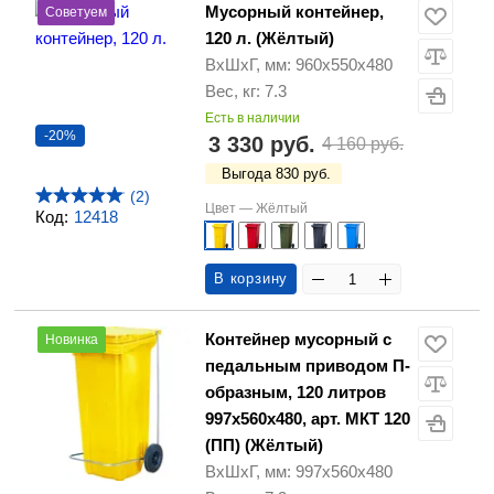
Мусорный контейнер,
Советуем
120 л. (Жёлтый)
ВхШхГ, мм: 960х550х480
Вес, кг: 7.3
Есть в наличии
-20%
3 330 руб.
4 160 руб.
Выгода 830 руб.
(2)
Цвет —
Жёлтый
Код:
12418
В корзину
Контейнер мусорный с
Новинка
педальным приводом П-
образным, 120 литров
997х560х480, арт. МКТ 120
(ПП) (Жёлтый)
ВхШхГ, мм: 997х560х480