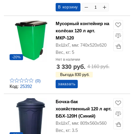
В корзину
Мусорный контейнер на
колёсах 120 л арт.
МКР-120
ВхШхГ, мм: 740х520х620
Вес, кг: 5
-20%
Нет в наличии
3 330 руб.
4 160 руб.
Выгода 830 руб.
(0)
заказать
Код:
25392
Бочка-бак
хозяйственный 120 л арт.
ББХ-120Н (Синий)
ВхШхГ, мм: 809х560х560
Вес, кг: 3.5