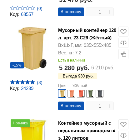
(0)
В корзину
Код:
68557
Мусорный контейнер 120
л. арт. 23.C29 (Жёлтый)
ВхШхГ, мм: 935х555х485
Вес, кг: 7.2
Есть в наличии
-15%
5 280 руб.
6 210 руб.
Выгода 930 руб.
(3)
Цвет —
Жёлтый
Код:
24239
В корзину
Контейнер мусорный с
Новинка
педальным приводом п/
э, 120 литров