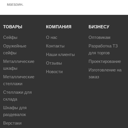
магазин.
ТОВАРЫ
КОМПАНИЯ
БИЗНЕСУ
Сейфы
О нас
Оптовикам
Оружейные
Контакты
Разработка ТЗ
сейфы
для торгов
Наши клиенты
Металлические
Проектирование
Отзывы
шкафы
Изготовление на
Новости
Металлические
заказ
стеллажи
Стеллажи для
склада
Шкафы для
раздевалок
Верстаки