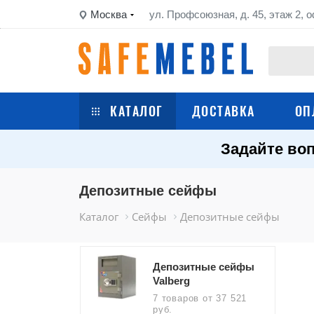
Москва
ул. Профсоюзная, д. 45, этаж 2, о
КАТАЛОГ
ДОСТАВКА
ОП
Задайте воп
Сейфы
Шкафы металлические
Депозитные сейфы
Каталог
Сейфы
Депозитные сейфы
Стеллажи металлические
Верстаки
Депозитные сейфы
Valberg
Тележки
7 товаров
от 37 521
руб.