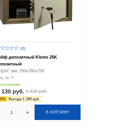
(0)
ейф депозитный Klesto 25K
епозитный
хШхГ, мм: 250х350х250
с, кг: 7
ть в наличии
 130 руб.
6 420 руб.
20%
Выгода 1 290 руб.
В КОРЗИНУ