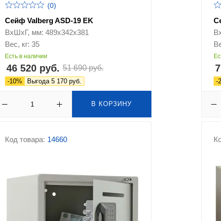
(0)
Сейф Valberg ASD-19 EK
С
ВхШхГ, мм: 489х342х381
В
Вес, кг: 35
Ве
Есть в наличии
Ес
46 520 руб.
7
51 690 руб.
-10%
Выгода 5 170 руб.
-
В КОРЗИНУ
Код товара:
14660
Ко