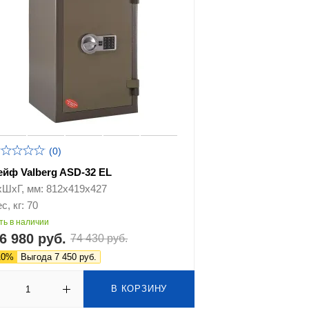
(0)
ейф Valberg ASD-32 EL
хШхГ, мм: 812х419х427
с, кг: 70
ть в наличии
6 980 руб.
74 430 руб.
10%
Выгода 7 450 руб.
В КОРЗИНУ