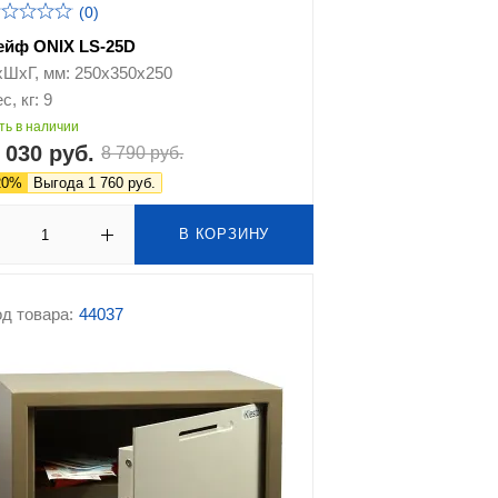
(0)
ейф ONIX LS-25D
хШхГ, мм: 250х350х250
с, кг: 9
ть в наличии
 030 руб.
8 790 руб.
20%
Выгода 1 760 руб.
В КОРЗИНУ
д товара:
44037