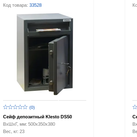
Код товара:
33528
Ко
(0)
Сейф депозитный Klesto DS50
С
ВхШхГ, мм: 500х350х380
В
Вес, кг: 23
Ве