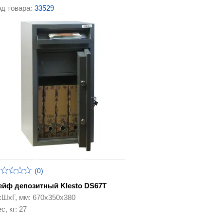
д товара:
33529
(0)
ейф депозитный Klesto DS67T
хШхГ, мм: 670х350х380
с, кг: 27