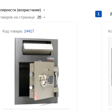
ящики
лярности (возрастание)
Сейфы Valberg
Эксклюзивные сей
1
2
товаров на странице
20
Сейфы для ключей
Автомобильные сейфы
кодовым замком
Код товара:
14417
Ко
Сейфы с биометрическим
Аксессуары и
замком
комплектующие к 