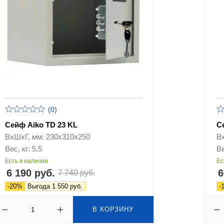
(0)
Сейф Aiko TD 23 KL
С
ВхШхГ, мм: 230х310х250
В
Вес, кг: 5.5
Ве
Есть в наличии
Ес
6 190 руб.
6
7 740 руб.
-20%
Выгода 1 550 руб.
-
В КОРЗИНУ