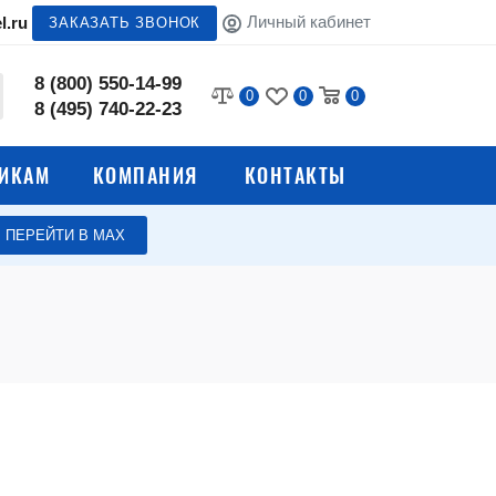
Личный кабинет
l.ru
ЗАКАЗАТЬ ЗВОНОК
8 (800) 550-14-99
0
0
0
8 (495) 740-22-23
ИКАМ
КОМПАНИЯ
КОНТАКТЫ
ПЕРЕЙТИ В МАХ
Сейфы для офиса
Взломостойкие сейфы
е сейфы
Встраиваемые сейфы
ы
Депозитные ячейки
Сейфы Aiko