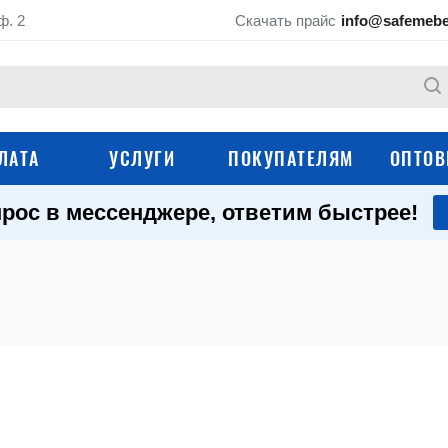
ф. 2
Скачать прайс
info@safemebe
ЛАТА
УСЛУГИ
ПОКУПАТЕЛЯМ
ОПТОВ
рос в мессенджере, ответим быстрее!
Оружейные сейфы
Сейфы для дома
Мебельные сейфы
Маленькие сейфы
Огнестойкие сейфы
Огневзломостойки
Гостиничные сейфы
Медицинские сейф
Темпокассы и денежные
Депозитные сейфы