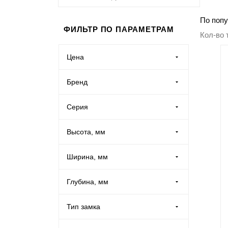
Производственная мебель
По попу
ФИЛЬТР ПО ПАРАМЕТРАМ
Кол-во 
Медицинская мебель
Цена
Оборудование для общепита
Бренд
Лабораторная мебель
Aiko (
1
)
Серия
COBALT (
2
)
Почтовые ящики
ASD (
5
)
Высота, мм
Onix (
1
)
LS (
1
)
Опломбирование и опечатывание
VALBERG (
6
)
Ширина, мм
TD (
2
)
Системы хранения
Глубина, мм
Банковское оборудование
Тип замка
Ключевой (
23
)