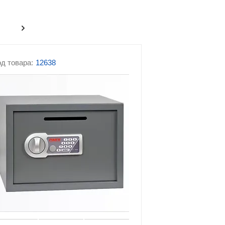
фы
Сейфы-шкафы
 с
Сейфы с кодовым замком
д товара:
12638
сейфам