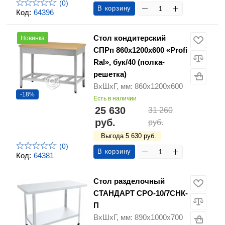
(0)
В корзину
Код:
64396
Стол кондитерский
Новинка
СПРп 860х1200х600 «Profi
Ral», бук/40 (полка-
решетка)
ВхШхГ, мм: 860х1200х600
-18%
Есть в наличии
25 630
31 260
руб.
руб.
Выгода 5 630 руб.
(0)
В корзину
Код:
64381
Стол разделочный
СТАНДАРТ СРО-10/7СНК-
П
ВхШхГ, мм: 890х1000х700