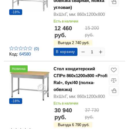
обвязка сварная, ножка
угловая)
-18%
ВхШхГ, мм: 860х1200х800
Есть в наличии
12 460
15 200
руб.
руб.
Выгода 2 740 руб.
(0)
В корзину
Код:
64580
Стол кондитерский
Новинка
СПРп 860х1200х800 «Profi
Ral», бук/40 (полка-
обвязка)
ВхШхГ, мм: 860х1200х800
-18%
Есть в наличии
30 940
37 730
руб.
руб.
Выгода 6 790 руб.