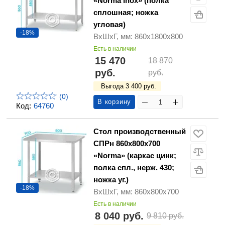
«Norma Inox» (полка
сплошная; ножка
угловая)
-18%
ВхШхГ, мм: 860х1800х800
Есть в наличии
15 470
18 870
руб.
руб.
Выгода 3 400 руб.
(0)
В корзину
Код:
64760
Стол производственный
СПРн 860х800х700
«Norma» (каркас цинк;
полка спл., нерж. 430;
ножка уг.)
-18%
ВхШхГ, мм: 860х800х700
Есть в наличии
8 040 руб.
9 810 руб.