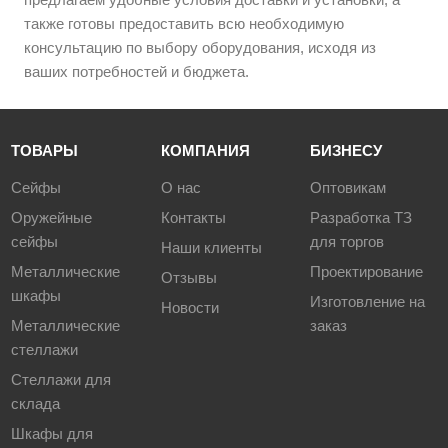
также готовы предоставить всю необходимую
консультацию по выбору оборудования, исходя из
ваших потребностей и бюджета.
ТОВАРЫ
КОМПАНИЯ
БИЗНЕСУ
Сейфы
О нас
Оптовикам
Оружейные
Контакты
Разработка ТЗ
сейфы
для торгов
Наши клиенты
Металлические
Проектирование
Отзывы
шкафы
Изготовление на
Новости
Металлические
заказ
стеллажи
Стеллажи для
склада
Шкафы для