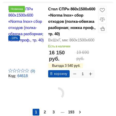
Стол СПРн 860х1500х600
Новинка
«Norma Inox» сбор
отходов (полка-обвязка
разборная; ножка проф.,
тр. 40)
-18%
ВхШхГ, мм: 860х1500х600
Есть в наличии
16 150
19 690
руб.
руб.
Выгода 3 540 руб.
(0)
В корзину
Код:
64618
...
1
2
3
193