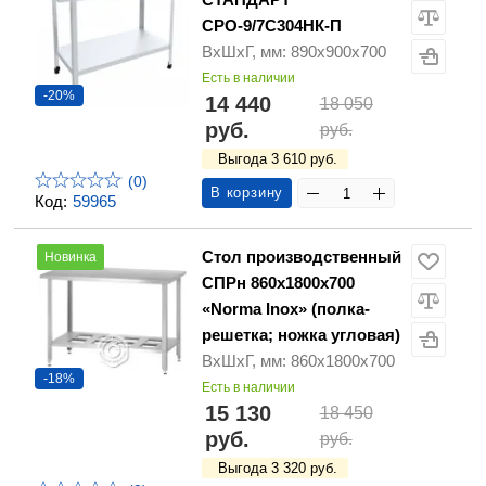
СРО-9/7С304НК-П
ВхШхГ, мм: 890х900х700
Есть в наличии
-20%
14 440
18 050
руб.
руб.
Выгода 3 610 руб.
(0)
В корзину
Код:
59965
Стол производственный
Новинка
СПРн 860х1800х700
«Norma Inox» (полка-
решетка; ножка угловая)
ВхШхГ, мм: 860х1800х700
-18%
Есть в наличии
15 130
18 450
руб.
руб.
Выгода 3 320 руб.