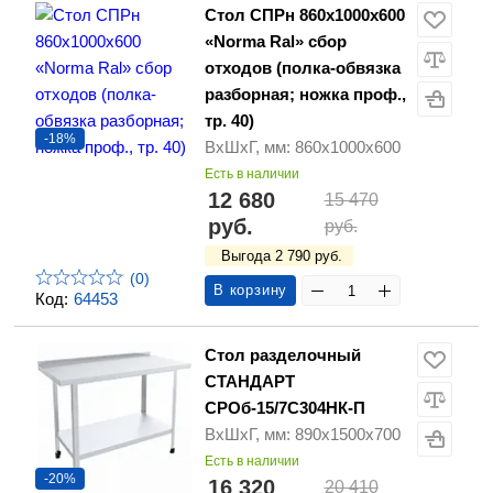
Стол СПРн 860х1000х600
«Norma Ral» сбор
отходов (полка-обвязка
разборная; ножка проф.,
тр. 40)
-18%
ВхШхГ, мм: 860х1000х600
Есть в наличии
12 680
15 470
руб.
руб.
Выгода 2 790 руб.
(0)
В корзину
Код:
64453
Стол разделочный
СТАНДАРТ
СРОб-15/7С304НК-П
ВхШхГ, мм: 890х1500х700
Есть в наличии
-20%
16 320
20 410