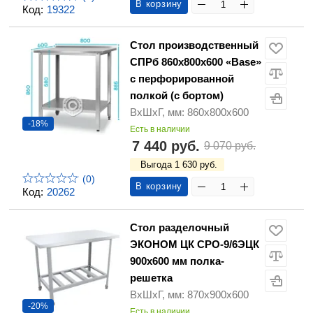
В корзину
Код:
19322
Стол производственный
СПРб 860х800х600 «Base»
с перфорированной
полкой (с бортом)
ВхШхГ, мм: 860х800х600
-18%
Есть в наличии
7 440 руб.
9 070 руб.
Выгода 1 630 руб.
(0)
В корзину
Код:
20262
Стол разделочный
ЭКОНОМ ЦК СРО-9/6ЭЦК
900х600 мм полка-
решетка
ВхШхГ, мм: 870х900х600
-20%
Есть в наличии