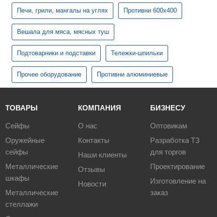
Печи, грили, мангалы на углях
Противни 600х400
Вешала для мяса, мясных туш
Подтоварники и подставки
Тележки-шпильки
Прочее оборудование
Противни алюминиевые
ТОВАРЫ
КОМПАНИЯ
БИЗНЕСУ
Сейфы
О нас
Оптовикам
Оружейные
Контакты
Разработка ТЗ
сейфы
для торгов
Наши клиенты
Металлические
Проектирование
Отзывы
шкафы
Изготовление на
Новости
Металлические
заказ
стеллажи