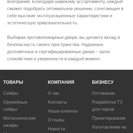
возгорания. Благодаря широкому ассортименту, каждый
сможет подобрать оптимальное решение, сочетающее в
себе высокие эксплуатационные характеристики и
эстетическую привлекательность.
Выбирая противопожарные двери, вы делаете вклад в
безопасность своего пространства. Надежные,
долговечные и сертифицированные двери – залог
спокойствия и уверенности в каждый момент.
ТОВАРЫ
КОМПАНИЯ
БИЗНЕСУ
Сейфы
О нас
Оптовикам
Оружейные
Контакты
Разработка ТЗ
сейфы
для торгов
Наши клиенты
Металлические
Проектирование
Отзывы
шкафы
Изготовление на
Новости