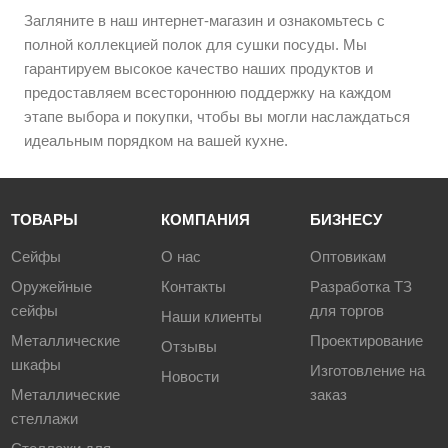
Загляните в наш интернет-магазин и ознакомьтесь с
полной коллекцией полок для сушки посуды. Мы
гарантируем высокое качество наших продуктов и
предоставляем всестороннюю поддержку на каждом
этапе выбора и покупки, чтобы вы могли наслаждаться
идеальным порядком на вашей кухне.
ТОВАРЫ
КОМПАНИЯ
БИЗНЕСУ
Сейфы
О нас
Оптовикам
Оружейные
Контакты
Разработка ТЗ
сейфы
для торгов
Наши клиенты
Металлические
Проектирование
Отзывы
шкафы
Изготовление на
Новости
Металлические
заказ
стеллажи