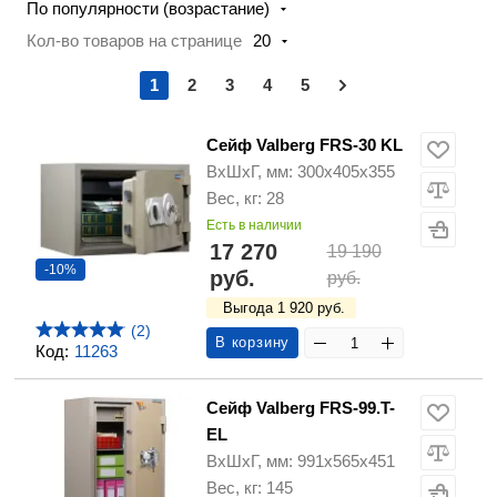
По популярности (возрастание)
Кол-во товаров на странице
20
1
2
3
4
5
Сейф Valberg FRS-30 KL
ВхШхГ, мм: 300х405х355
Вес, кг: 28
Есть в наличии
17 270
19 190
-10%
руб.
руб.
Выгода 1 920 руб.
(2)
В корзину
Код:
11263
Сейф Valberg FRS-99.T-
EL
ВхШхГ, мм: 991х565х451
Вес, кг: 145