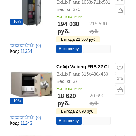
ВхШхГ, мм: 1653х711х581
Вес, кг: 370
Есть в наличии
-10%
194 030
215 590
руб.
руб.
Выгода 21 560 руб.
(0)
В корзину
Код:
11354
Сейф Valberg FRS-32 CL
ВхШхГ, мм: 315х430х430
Вес, кг: 37
Есть в наличии
18 620
20 690
-10%
руб.
руб.
Выгода 2 070 руб.
(0)
В корзину
Код:
11243