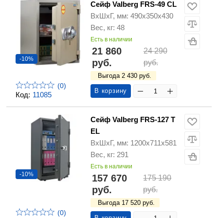
Сейф Valberg FRS-49 CL
ВхШхГ, мм: 490х350х430
Вес, кг: 48
Есть в наличии
21 860
24 290
-10%
руб.
руб.
Выгода 2 430 руб.
(0)
В корзину
Код:
11085
Сейф Valberg FRS-127 T
EL
ВхШхГ, мм: 1200х711х581
Вес, кг: 291
Есть в наличии
-10%
157 670
175 190
руб.
руб.
Выгода 17 520 руб.
(0)
В корзину