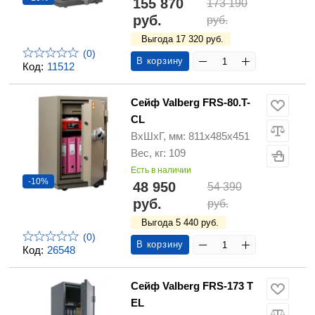
155 870
173 190
руб.
руб.
Выгода 17 320 руб.
(0)
В корзину
Код:
11512
Сейф Valberg FRS-80.T-
CL
ВхШхГ, мм: 811х485х451
Вес, кг: 109
Есть в наличии
-10%
48 950
54 390
руб.
руб.
Выгода 5 440 руб.
(0)
В корзину
Код:
26548
Сейф Valberg FRS-173 T
EL