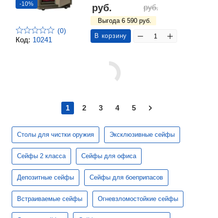
-10%
руб.
руб.
Выгода 6 590 руб.
(0)
В корзину
Код:
10241
1
2
3
4
5
Столы для чистки оружия
Эксклюзивные сейфы
Сейфы 2 класса
Сейфы для офиса
Депозитные сейфы
Сейфы для боеприпасов
Встраиваемые сейфы
Огневзломостойкие сейфы