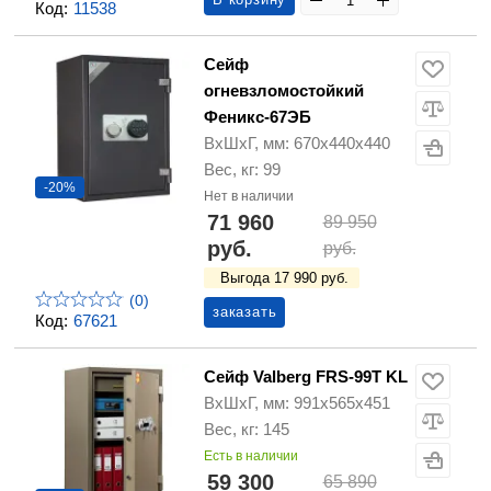
Код:
11538
Сейф
огневзломостойкий
Феникс-67ЭБ
ВхШхГ, мм: 670х440х440
Вес, кг: 99
-20%
Нет в наличии
71 960
89 950
руб.
руб.
Выгода 17 990 руб.
(0)
заказать
Код:
67621
Сейф Valberg FRS-99T KL
ВхШхГ, мм: 991х565х451
Вес, кг: 145
Есть в наличии
59 300
65 890