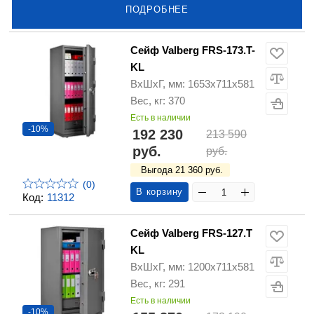
ПОДРОБНЕЕ
Сейф Valberg FRS-173.T-
KL
ВхШхГ, мм: 1653x711x581
Вес, кг: 370
Есть в наличии
-10%
192 230
213 590
руб.
руб.
Выгода 21 360 руб.
(0)
В корзину
Код:
11312
Сейф Valberg FRS-127.T
KL
ВхШхГ, мм: 1200х711х581
Вес, кг: 291
Есть в наличии
-10%