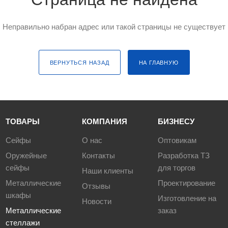
Неправильно набран адрес или такой страницы не существует
ВЕРНУТЬСЯ НАЗАД
НА ГЛАВНУЮ
ТОВАРЫ
КОМПАНИЯ
БИЗНЕСУ
Сейфы
О нас
Оптовикам
Оружейные
Контакты
Разработка ТЗ
сейфы
для торгов
Наши клиенты
Металлические
Проектирование
Отзывы
шкафы
Изготовление на
Новости
Металлические
заказ
стеллажи