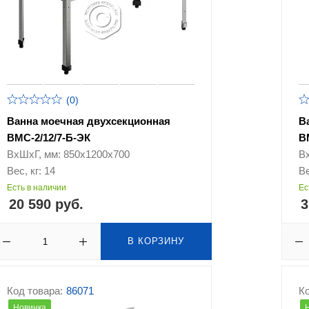
(0)
Ванна моечная двухсекционная
В
ВМС-2/12/7-Б-ЭК
В
ВхШхГ, мм: 850х1200х700
В
Вес, кг: 14
Ве
Есть в наличии
Ес
20 590 руб.
3
В КОРЗИНУ
Код товара:
86071
Ко
Новинка