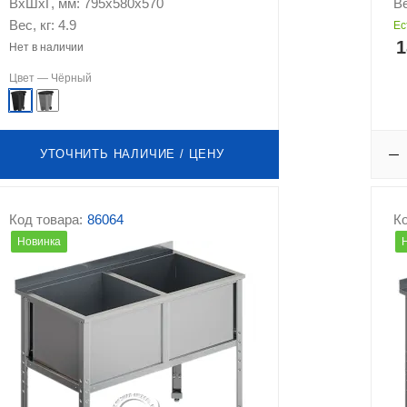
ВхШхГ, мм: 795х580х570
Ве
Вес, кг: 4.9
Ес
1
Нет в наличии
Цвет —
Чёрный
УТОЧНИТЬ НАЛИЧИЕ / ЦЕНУ
Код товара:
86064
Ко
Новинка