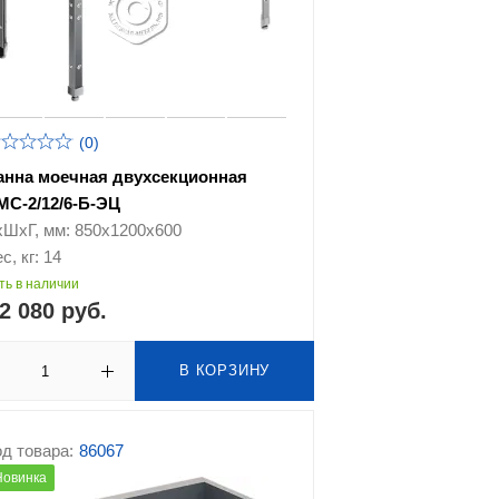
(0)
анна моечная двухсекционная
МС-2/12/6-Б-ЭЦ
хШхГ, мм: 850х1200х600
с, кг: 14
ть в наличии
2 080 руб.
В КОРЗИНУ
д товара:
86067
Новинка