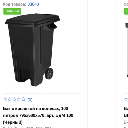
Код товара:
83049
Ко
Новинка
(0)
Бак с крышкой на колесах, 100
В
литров 795х580х570, арт. БдМ 100
В
(Чёрный)
В