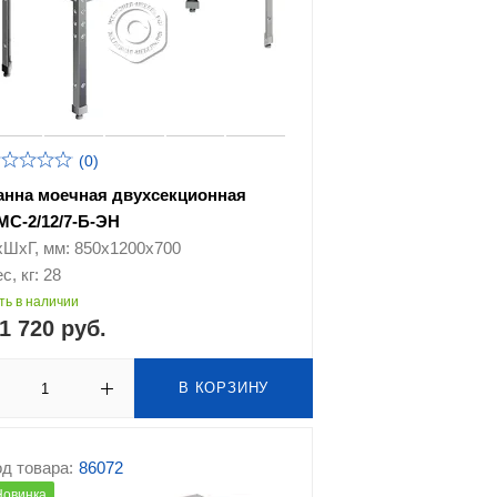
(0)
анна моечная двухсекционная
МС-2/12/7-Б-ЭН
хШхГ, мм: 850х1200х700
с, кг: 28
ть в наличии
1 720 руб.
В КОРЗИНУ
д товара:
86072
Новинка