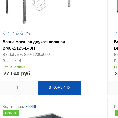
(0)
Ванна моечная двухсекционная
В
ВМС-2/12/6-Б-ЭН
В
ВхШхГ, мм: 850х1200х600
В
Вес, кг: 14
Ве
Есть в наличии
Ес
27 040 руб.
2
В КОРЗИНУ
Код товара:
86066
Ко
Новинка