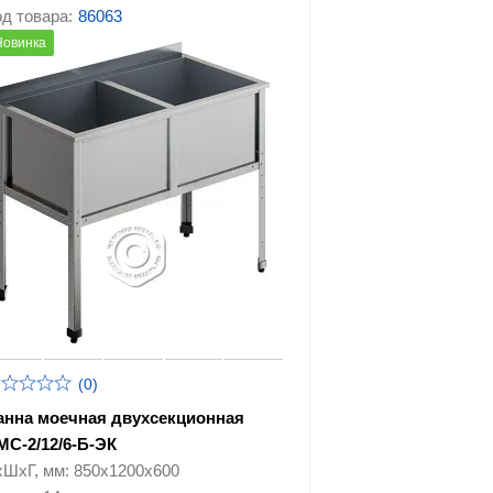
д товара:
86063
Новинка
(0)
анна моечная двухсекционная
МС-2/12/6-Б-ЭК
хШхГ, мм: 850х1200х600