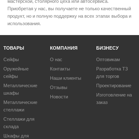
мастерской, столярного цеха или автосервиса.
Приобретая у нас, вы получаете не только качественный
продукт, но и полную поддержку на всех этапах выбора и
использования.
ТОВАРЫ
КОМПАНИЯ
БИЗНЕСУ
Сейфы
О нас
Оптовикам
Оружейные
Контакты
Разработка ТЗ
сейфы
для торгов
Наши клиенты
Металлические
Проектирование
Отзывы
шкафы
Изготовление на
Новости
Металлические
заказ
стеллажи
Стеллажи для
склада
Шкафы для