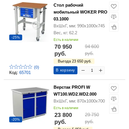
Стол рабочий
мобильный WOKER PRO
03.1000
ВхШхГ, мм: 990х1000х745
Вес, кг: 62.2
-25%
Есть в наличии
70 950
94 600
руб.
руб.
Выгода 23 650 руб.
(0)
В корзину
Код:
65701
Верстак PROFI W
WT100.WD2.WD2.000
ВхШхГ, мм: 870х1000х700
Есть в наличии
23 800
29 750
-20%
руб.
руб.