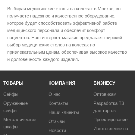
Выбирая медицинские столы на колесах в Москве, вы
получаете надежное и качественное оборудование,
которое будет способствовать эффективной работе
медицинского персонала и обеспечит комфорт
пациентов. Наш интернет-магазин предлагает широкий
выбор медицинских столов на колесах по
привлекательным ценам, обеспечивая высокое качество
и долговечность каждого изделия.
ТОВАРЫ
КОМПАНИЯ
БИЗНЕСУ
Сейфы
О нас
Оптовикам
Оружейные
Контакты
Разработка ТЗ
сейфы
для торгов
Наши клиенты
Металлические
Проектирование
Отзывы
шкафы
Изготовление на
Новости