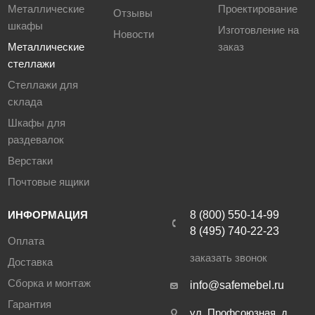
Металлические
Проектирование
под заказ возможно изготовление нестандартных
Отзывы
шкафы
размеров полок (как по длине, так и по глубине);
Изготовление на
Новости
стандартное порошковое полимерное покрытие RAL -7035
Металлические
заказ
(светло-серый), под заказ доступны другие цвета.
стеллажи
Стеллажи для
склада
Габаритные размеры стоек ТСУ и масса:
Шкафы для
1800 (1804) мм – 2,17 кг;
раздевалок
2000 (2024) мм – 2,41 кг;
Верстаки
2200 (2200) мм – 2,65 кг;
Почтовые ящики
2500 (2508) мм – 3,00 кг;
3000 (2992) мм – 3,67 кг;
ИНФОРМАЦИЯ
8 (800) 550-14-99
3500 (3476) мм – 4,20 кг;
8 (495) 740-22-23
4000 (4004) мм – 4,92 кг.
Оплата
заказать звонок
Доставка
Сборка и монтаж
info@safemebel.ru
Гарантия
ул. Профсоюзная, д.