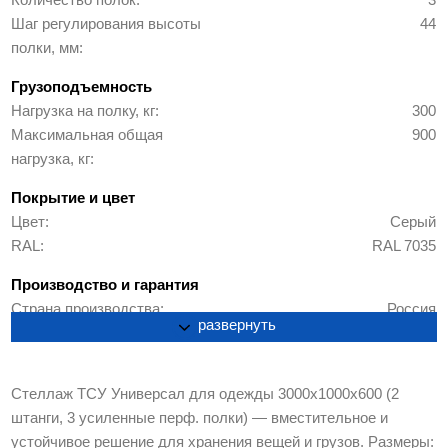
Шаг регулирования высоты
44
полки, мм
Грузоподъемность
Нагрузка на полку, кг
300
Максимальная общая
900
нагрузка, кг
Покрытие и цвет
Цвет
Серый
RAL
RAL 7035
Производство и гарантия
Страна производства
Россия
развернуть
Гарантия
1 год
Упаковка
Стеллаж ТСУ Универсал для одежды 3000х1000х600 (2
Габариты упаковки ВхШхГ,
0.089 м3
штанги, 3 усиленные перф. полки) — вместительное и
мм
устойчивое решение для хранения вещей и грузов. Размеры:
Вес в упаковке, кг
37.78