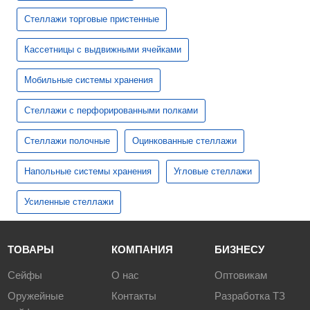
Стеллажи торговые пристенные
Кассетницы с выдвижными ячейками
Мобильные системы хранения
Стеллажи с перфорированными полками
Стеллажи полочные
Оцинкованные стеллажи
Напольные системы хранения
Угловые стеллажи
Усиленные стеллажи
ТОВАРЫ
КОМПАНИЯ
БИЗНЕСУ
Сейфы
О нас
Оптовикам
Оружейные
Контакты
Разработка ТЗ