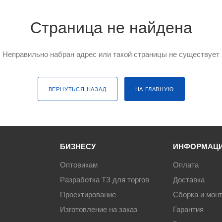
стали
Страница не найдена
Черные стеллажи
Оцинкованные сте
Неправильно набран адрес или такой страницы не существует
ВЕРНУТЬСЯ НАЗАД
НА ГЛАВНУЮ
БИЗНЕСУ
ИНФОРМАЦ
Оптовикам
Оплата
Разработка ТЗ для торгов
Доставка
Проектирование
Сборка и мон
Изготовление на заказ
Гарантия