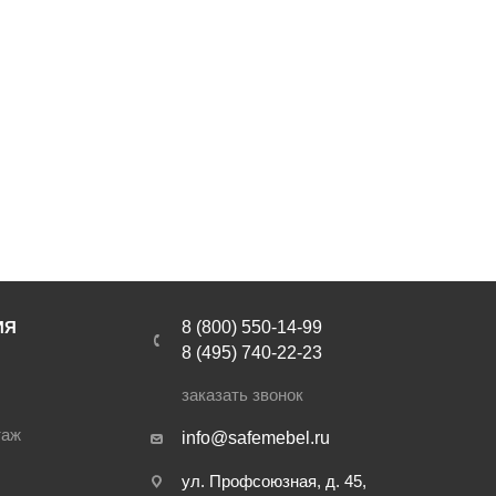
инструментов
ллажи
ИЯ
8 (800) 550-14-99
8 (495) 740-22-23
заказать звонок
таж
info@safemebel.ru
ул. Профсоюзная, д. 45,