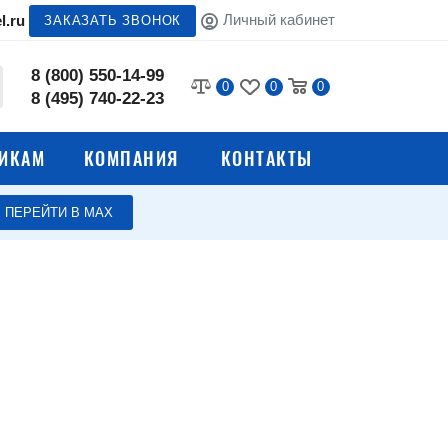
Личный кабинет
l.ru
ЗАКАЗАТЬ ЗВОНОК
8 (800) 550-14-99
0
0
0
8 (495) 740-22-23
ИКАМ
КОМПАНИЯ
КОНТАКТЫ
ПЕРЕЙТИ В МАХ
Стеллажи для склада
жа
ковыми
Стеллажи для хранения
воды
и
Стеллажи для кухни
а
Сборные стеллажи
Системы хранения