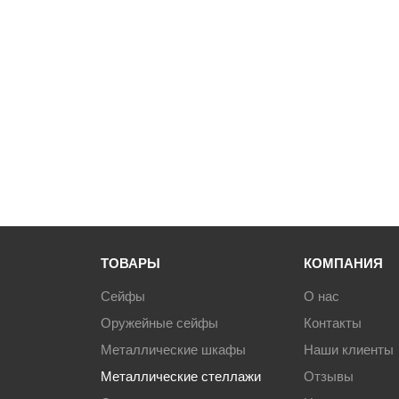
Производственная мебель
Медицинская мебель
Оборудование для общепита
Лабораторная мебель
Почтовые ящики
Опломбирование и опечатывание
ТОВАРЫ
КОМПАНИЯ
Сейфы
О нас
Системы хранения
Оружейные сейфы
Контакты
Металлические шкафы
Наши клиенты
Банковское оборудование
Металлические стеллажи
Отзывы