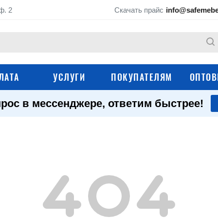
ф. 2
Скачать прайс
info@safemebe
ЛАТА
УСЛУГИ
ПОКУПАТЕЛЯМ
ОПТОВ
рос в мессенджере, ответим быстрее!
Архивные стеллажи
Стеллажи для гара
Стеллажи с пласти
Стеллажи для колес
ящиками
Угловые стеллажи
Полочные стеллаж
Медицинские стеллажи
Стеллажи для дом
Стеллажи из нержавеющей
Стеллажи Практик