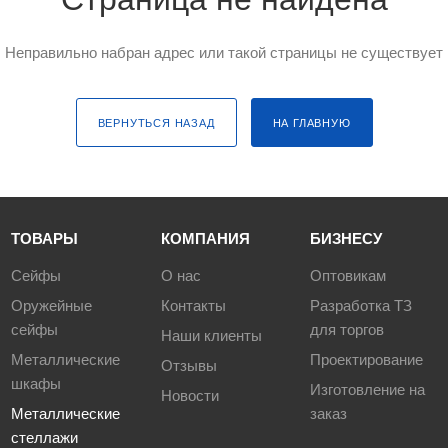
Неправильно набран адрес или такой страницы не существует
ВЕРНУТЬСЯ НАЗАД
НА ГЛАВНУЮ
ТОВАРЫ
КОМПАНИЯ
БИЗНЕСУ
Сейфы
О нас
Оптовикам
Оружейные
Контакты
Разработка ТЗ
сейфы
для торгов
Наши клиенты
Металлические
Проектирование
Отзывы
шкафы
Изготовление на
Новости
Металлические
заказ
стеллажи