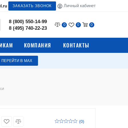
Личный кабинет
l.ru
ЗАКАЗАТЬ ЗВОНОК
8 (800) 550-14-99
0
0
0
8 (495) 740-22-23
ИКАМ
КОМПАНИЯ
КОНТАКТЫ
ПЕРЕЙТИ В МАХ
Газобаллонное
ки
оборудование
дъемные
Передвижные лестницы
ки
Поддоны для склада
Гидравлические
подъемники
(0)