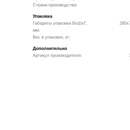
Страна производства
Строительное оборудование
Упаковка
Габариты упаковки ВхШхГ,
280х
Заборы и ограждения
мм
Вес в упаковке, кг
Мебель для зон ожидания
Дополнительно
Артикул производителя
Школьная мебель
Мебель для детского сада
Аксессуары и комплектующие
Новинки