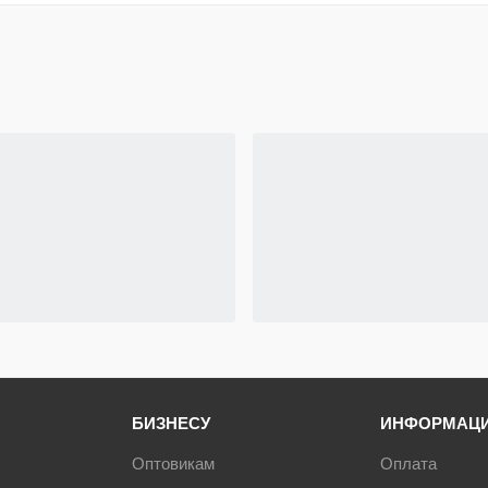
Диаметр каната, мм: 6,2;
Длина троса, м: 100;
Грузоподъемность, кг: 500;
Напряжение, В: 380;
Мощность двигателя, кВт: 1,5;
Скорость навивки, м/мин: 14;
Габариты упаковки, мм: 380х280х780.
Лебедка TOR ЛЭК-500 E21 (KCD) 500 кг 380 В с
канатом 100 м (T)
рекомендована к использованию в
быту и на промышленных объектах для работ с
невысокой интенсивностью. Не предназначена для
регулярных работ по поднятию грузов на высотные
здания.
БИЗНЕСУ
ИНФОРМАЦ
Оптовикам
Оплата