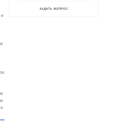
ЗАДАТЬ ВОПРОС
 и
ов
за
ие
ую
се