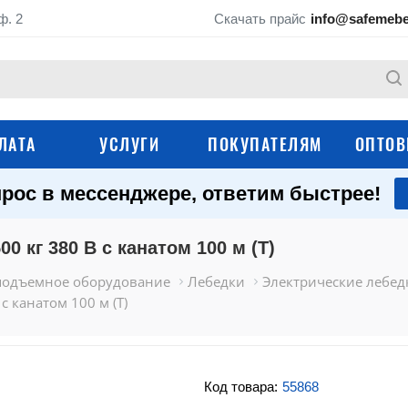
ф. 2
Скачать прайс
info@safemebe
ЛАТА
УСЛУГИ
ПОКУПАТЕЛЯМ
ОПТОВ
рос в мессенджере, ответим быстрее!
Контейнеры для склада
Вилочные погрузчи
0 кг 380 В с канатом 100 м (T)
Гидравлические по
Паллетные ограждения
столы
подъемное оборудование
Лебедки
Электрические лебед
Сетчатые шкафы и
с канатом 100 м (T)
Ричтраки
контейнеры
Тележки для склада
Штабелеры
Код товара:
55868
Грузоподъемное