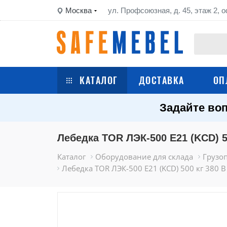
Москва
ул. Профсоюзная, д. 45, этаж 2, о
КАТАЛОГ
ДОСТАВКА
ОП
Задайте воп
Сейфы
Шкафы металлические
Лебедка TOR ЛЭК-500 E21 (KCD) 50
Каталог
Оборудование для склада
Грузо
Стеллажи металлические
Лебедка TOR ЛЭК-500 E21 (KCD) 500 кг 380 В 
Верстаки
Тележки