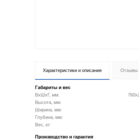
Контейнеры и урны
Металлические двери
Пластиковые ящики и емкости
Офисная мебель
Корпусная мебель
Характеристики и описание
Отзывы 
Контрольные браслеты
Габариты и вес
ВхШхГ, мм
760х
Инструменты
Высота, мм
Ширина, мм
Оборудование для склада
Глубина, мм
Вес, кг
Кровати металлические
Производство и гарантия