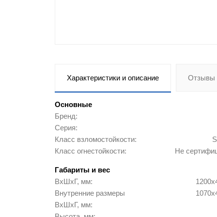
Строительное оборудование
Заборы и ограждения
Мебель для зон ожидания
Характеристики и описание
Отзывы 
Школьная мебель
Основные
Бренд
Мебель для детского сада
Серия
Класс взломостойкости
S
Аксессуары и комплектующие
Класс огнестойкости
Не сертифи
Габариты и вес
Новинки
ВхШхГ, мм
1200х
Внутренние размеры
1070x
ВхШхГ, мм
Высота, мм