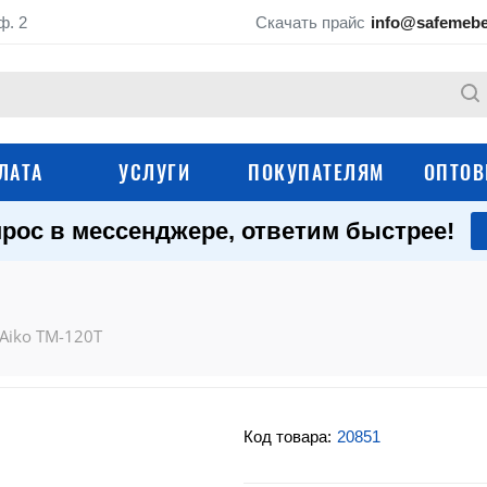
ф. 2
Скачать прайс
info@safemebe
ЛАТА
УСЛУГИ
ПОКУПАТЕЛЯМ
ОПТОВ
рос в мессенджере, ответим быстрее!
Оружейные сейфы
Сейфы для дома
Мебельные сейфы
Маленькие сейфы
Aiko TM-120Т
Огнестойкие сейфы
Огневзломостойки
Гостиничные сейфы
Медицинские сейф
Код товара:
20851
Темпокассы и денежные
Депозитные сейфы