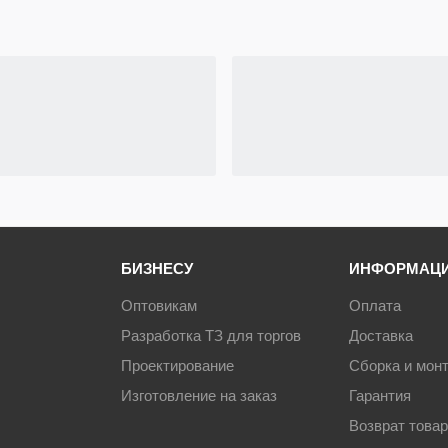
ичневый
ошковое
гельная
2
лючевой
ливания
Нет
тренние
БИЗНЕСУ
ИНФОРМАЦ
Есть
Оптовикам
Оплата
2
Разработка ТЗ для торгов
Доставка
Проектирование
Сборка и мон
Изготовление на заказ
Гарантия
Россия
Возврат това
1 год