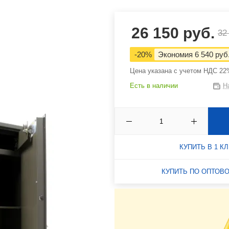
ящики
Сейфы Valberg
Эксклюзивные сей
26 150 руб.
32
Сейфы для ключей
Автомобильные сейфы
-20%
Экономия 6 540 руб
кодовым замком
Цена указана с учетом НДС 2
Сейфы с биометрическим
Аксессуары и
Есть в наличии
Н
замком
комплектующие к 
КУПИТЬ В 1 К
КУПИТЬ ПО ОПТОВ