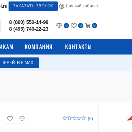
Личный кабинет
l.ru
ЗАКАЗАТЬ ЗВОНОК
8 (800) 550-14-99
0
0
0
8 (495) 740-22-23
ИКАМ
КОМПАНИЯ
КОНТАКТЫ
ПЕРЕЙТИ В МАХ
Сейфы для офиса
Взломостойкие сейфы
е сейфы
Встраиваемые сейфы
ы
Депозитные ячейки
(0)
Сейфы Aiko