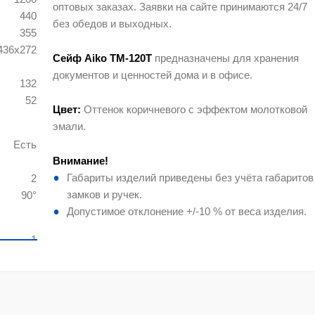
оптовых заказах. Заявки на сайте принимаются 24/7
440
без обедов и выходных.
355
436x272
Сейф Aiko TM-120Т
предназначены для хранения
документов и ценностей дома и в офисе.
132
52
Цвет:
Оттенок коричневого с эффектом молотковой
эмали.
Есть
Внимание!
Габариты изделий приведены без учёта габаритов
2
замков и ручек.
90°
Допустимое отклонение +/-10 % от веса изделия.
1
1
4