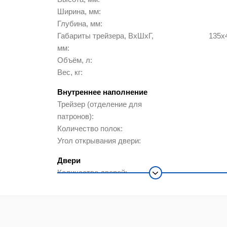
Ширина, мм
Глубина, мм
Габариты трейзера, ВхШхГ,
135x
мм
Объём, л
Вес, кг
Внутреннее наполнение
Трейзер (отделение для
патронов)
Количество полок
Угол открывания двери
Двери
Количество дверей
Количество замков в двери
Толщина лицевой панели,
мм