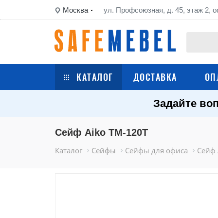
Москва
ул. Профсоюзная, д. 45, этаж 2, о
КАТАЛОГ
ДОСТАВКА
ОП
Задайте воп
Сейфы
Шкафы металлические
Сейф Aiko TM-120Т
Каталог
Сейфы
Сейфы для офиса
Сейф 
Стеллажи металлические
Верстаки
Тележки