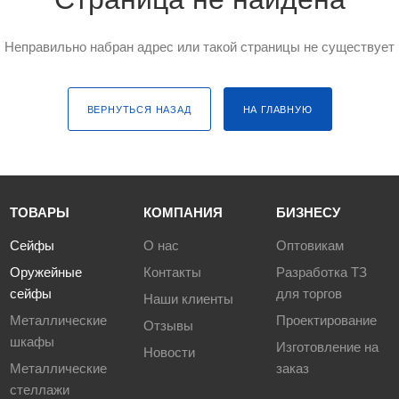
Неправильно набран адрес или такой страницы не существует
ВЕРНУТЬСЯ НАЗАД
НА ГЛАВНУЮ
ТОВАРЫ
КОМПАНИЯ
БИЗНЕСУ
Сейфы
О нас
Оптовикам
Оружейные
Контакты
Разработка ТЗ
сейфы
для торгов
Наши клиенты
Металлические
Проектирование
Отзывы
шкафы
Изготовление на
Новости
Металлические
заказ
стеллажи